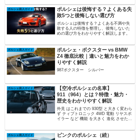
ーボルック のクルマでした 当時は ワイ
ドボディ に 帳尻を合わせる ために スペ
ポルシェは後悔する？よくある失
ポルシェ購入ガイド
ーサー を利用したことなどもあり 狼の皮
敗5つと後悔しない選び方
をかぶった羊 などと 揶揄 されました 今
回この言葉が正しいかどうかを 検証 しま
ポルシェは後悔する？よくある不満や失
す 狼の皮をかぶった羊 当時はそう言われ
敗する人の特徴を整理し、後悔しないた
ても仕方がないモデルであり その言葉は
めの選び方をわかりやすく解説します。
正しかったというのが私の評価です 今と
なっては 最後の空冷 の ワイドボディ を
A/T でゆっくり走らせることができると
ポルシェ・ボクスター vs BMW
ポルシェ購入ガイド
いう点で 狼の皮をかぶったスマートな名
Z4 徹底比較｜違いと魅力をわか
車 としたいと思います
りやすく解説
987ボクスター シルバー
【空冷ポルシェの名車】
ポルシェ購入ガイド
911（964）とは？特徴・魅力・
歴史をわかりやすく解説
外見 はこれまでの 930型 と大きく変わら
ず ティプトロニック 4WD 電動 リヤスポ
イラー など 機能 を大きく 進化 させた
モデル が 964型 930型 と大きくは変わら
ない外見とは裏腹に 新設計パーツ が ８
割 ということで 中身は別物となっていま
ピンクのポルシェ（続）
ポルシェ購入ガイド
す 盛り上がり際立った フロントフェンダ