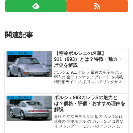
関連記事
【空冷ポルシェの名車】
ポルシェ購入ガイド
911（993）とは？特徴・魅力・
歴史を解説
ポルシェ 911 カレラ 最後の空冷モデル
993 の 全ラインナップ グレード を掲載
楕円形ライト の採用 マルチリンクサスペ
ンション の採用など 大きく クルマ が 進
化 しました 最後の 空冷エンジン を 搭載
していることもあり どの グレード も お
ポルシェ993カレラSの魅力と
ポルシェ購入ガイド
すすめ ですが ターボボディ を 採用 した
は？価格・評価・おすすめ理由を
カレラ4S と 新たな方式 を 採用 した タ
解説
ルガ の2台が特に おすすめです メンテナ
ンス に手間がかかることは 間違いありま
最終の 空冷モデル 993 型の カレラS は
せん ので それも考慮すると 996型 の カ
現在の 水冷モデル の カレラS とは異な
レラ4S も購入候補に入れることをすすめ
り スタンダートモデル の エンジン に タ
します
ーボボディ ワイドボディ を 搭載 した タ