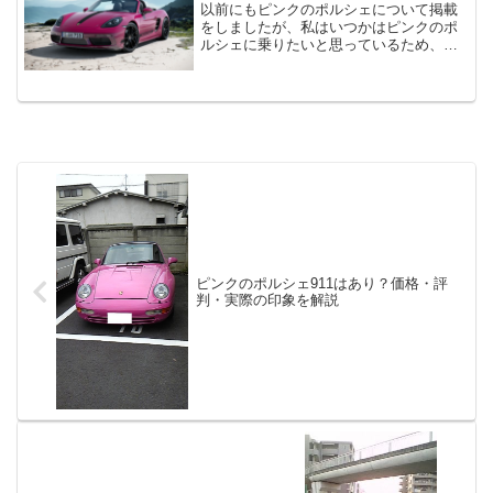
以前にもピンクのポルシェについて掲載
ー ターボモデル を筆頭にワイド化 した
をしましたが、私はいつかはピンクのポ
リアフェンダー など ポルシェ といえば
ルシェに乗りたいと思っているため、改
空冷 964型 を想起される方が多い 特徴的
めてピンクのポルシェについて記載しま
な スタイル を 保有 オススメ はシンプル
す。「ルビースターネオ」という「ルビ
に カレラ2 より スタイリッシュ になっ
ーストーンレッド」に近い色がオプショ
た 後期型 オススメ ですが今となっては
ン設定されていることがわかりました。
前期型 もほとんどの車が 後期ルック に
「PTS」というさらなるスペシャルカラ
なっていますので どちらでも良いかもし
ー設定ができることも今回知ることがで
れません
きました。理想的なクルマを作り上げる
ことができるというポルシェの思想に改
めて感動しました。
ピンクのポルシェ911はあり？価格・評
判・実際の印象を解説